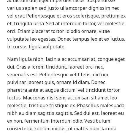
ac dictum dui, eget imperdiet lacus. Suspendisse
varius sapien sed justo ullamcorper dignissim nec
vel erat. Pellentesque et eros scelerisque, pretium ex
et, fringilla urna. Sed at interdum tortor, vel molestie
orci. Etiam placerat tortor id odio ornare, vitae
vulputate leo egestas. Donec tempus leo et ex luctus,
in cursus ligula vulputate.
Nam ligula nibh, lacinia ac accumsan at, congue eget
dui. Cras a lorem tincidunt, laoreet orci nec,
venenatis est. Pellentesque velit felis, dictum
pulvinar laoreet quis, ornare id diam. Donec
pharetra ante at augue dictum, vel tincidunt tortor
luctus. Maecenas nisl sem, accumsan sit amet leo
molestie, tristique tristique ex. Phasellus malesuada
nibh eu diam sagittis sagittis. Sed dui est, laoreet eu
ex non, fermentum interdum odio. Vestibulum
consectetur rutrum metus, ut mattis nunc lacinia